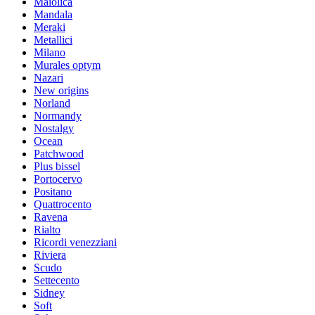
Maiolica
Mandala
Meraki
Metallici
Milano
Murales optym
Nazari
New origins
Norland
Normandy
Nostalgy
Ocean
Patchwood
Plus bissel
Portocervo
Positano
Quattrocento
Ravena
Rialto
Ricordi venezziani
Riviera
Scudo
Settecento
Sidney
Soft