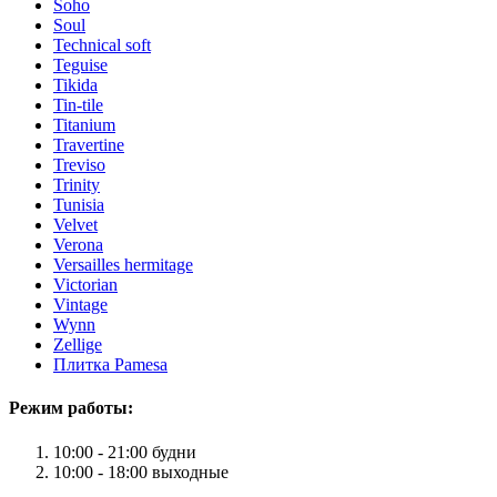
Soho
Soul
Technical soft
Teguise
Tikida
Tin-tile
Titanium
Travertine
Treviso
Trinity
Tunisia
Velvet
Verona
Versailles hermitage
Victorian
Vintage
Wynn
Zellige
Плитка Pamesa
Режим работы:
10:00 - 21:00 будни
10:00 - 18:00 выходные