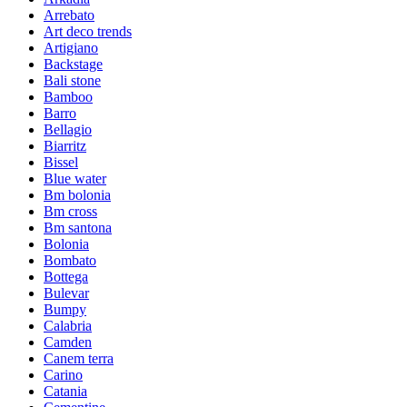
Arrebato
Art deco trends
Artigiano
Backstage
Bali stone
Bamboo
Barro
Bellagio
Biarritz
Bissel
Blue water
Bm bolonia
Bm cross
Bm santona
Bolonia
Bombato
Bottega
Bulevar
Bumpy
Calabria
Camden
Canem terra
Carino
Catania