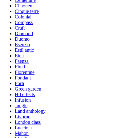
Cementine
Chaouen
Cinque terre
Colonial
Compass
Craft
Diamond
Duomo
Esenzia
Estil antic
Etna
Faenza
Fired
Florentine
Fondant
Forli
Green garden
Hd effects
Infusion
Jungle
Land anthology
Livorno
London class
Lucciola
Mahon