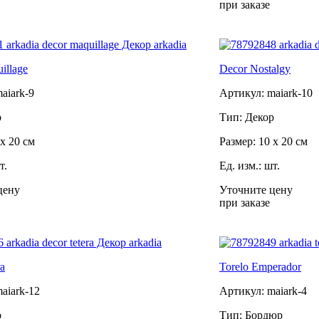
при заказе
illage
Decor Nostalgy
aiark-9
Артикул: maiark-10
р
Тип: Декор
 x 20 см
Размер: 10 x 20 см
т.
Ед. изм.: шт.
цену
Уточните цену
при заказе
ra
Torelo Emperador
aiark-12
Артикул: maiark-4
р
Тип: Бордюр