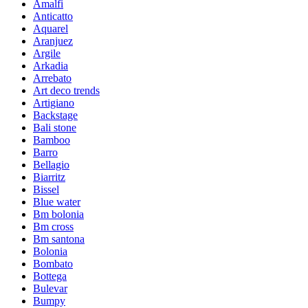
Amalfi
Anticatto
Aquarel
Aranjuez
Argile
Arkadia
Arrebato
Art deco trends
Artigiano
Backstage
Bali stone
Bamboo
Barro
Bellagio
Biarritz
Bissel
Blue water
Bm bolonia
Bm cross
Bm santona
Bolonia
Bombato
Bottega
Bulevar
Bumpy