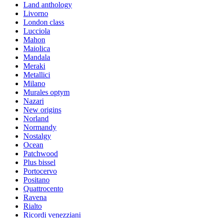
Land anthology
Livorno
London class
Lucciola
Mahon
Maiolica
Mandala
Meraki
Metallici
Milano
Murales optym
Nazari
New origins
Norland
Normandy
Nostalgy
Ocean
Patchwood
Plus bissel
Portocervo
Positano
Quattrocento
Ravena
Rialto
Ricordi venezziani