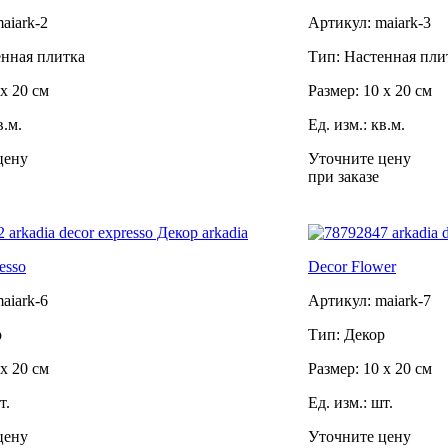
aiark-2
Артикул: maiark-3
енная плитка
Тип: Настенная пли
 x 20 см
Размер: 10 x 20 см
в.м.
Ед. изм.: кв.м.
цену
Уточните цену
при заказе
esso
Decor Flower
aiark-6
Артикул: maiark-7
р
Тип: Декор
 x 20 см
Размер: 10 x 20 см
т.
Ед. изм.: шт.
цену
Уточните цену