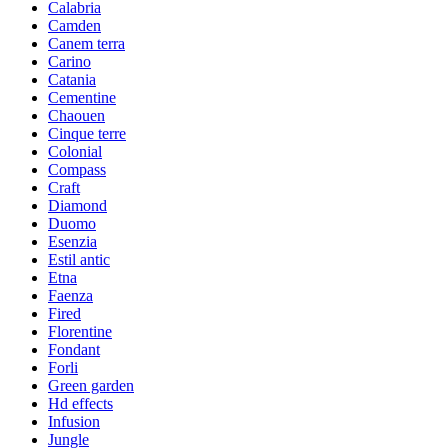
Calabria
Camden
Canem terra
Carino
Catania
Cementine
Chaouen
Cinque terre
Colonial
Compass
Craft
Diamond
Duomo
Esenzia
Estil antic
Etna
Faenza
Fired
Florentine
Fondant
Forli
Green garden
Hd effects
Infusion
Jungle