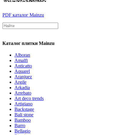
PDF каталог Mainzu
Каталог плитки Mainzu
Alboran
Amalfi
Anticatto
Aquarel
Aranjuez
Argile
Arkadia
Arrebato
Art deco trends
Artigiano
Backstage
Bali stone
Bamboo
Barro
Bellagio