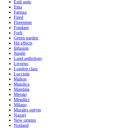
Estil antic
Etna
Faenza
Fired
Florentine
Fondant
Forli
Green garden
Hd effects
Infusion
Jungle
Land anthology
Livorno
London class
Lucciola
Mahon
Maiolica
Mandala
Meraki
Metallici
Milano
Murales optym
Nazari
New origins
Norland