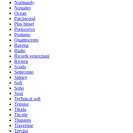
Normandy
Nostalgy
Ocean
Patchwood
Plus bissel
Portocervo
Positano
Quattrocento
Ravena
Rialto
Ricordi venezziani
Riviera
Scudo
Settecento
Sidney
Soft
Soho
Soul
Technical soft
Teguise
Tikida
Tin-tile
Titanium
Travertine
Treviso