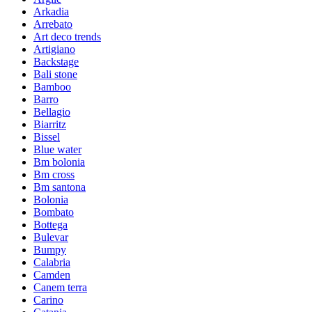
Arkadia
Arrebato
Art deco trends
Artigiano
Backstage
Bali stone
Bamboo
Barro
Bellagio
Biarritz
Bissel
Blue water
Bm bolonia
Bm cross
Bm santona
Bolonia
Bombato
Bottega
Bulevar
Bumpy
Calabria
Camden
Canem terra
Carino