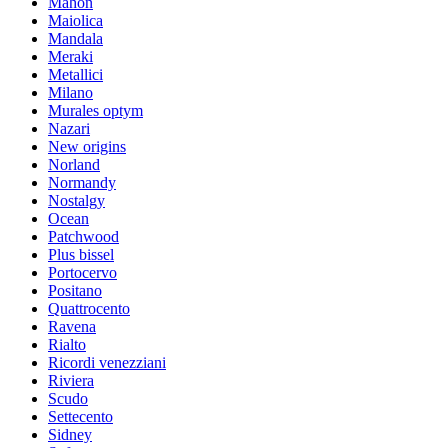
Mahon
Maiolica
Mandala
Meraki
Metallici
Milano
Murales optym
Nazari
New origins
Norland
Normandy
Nostalgy
Ocean
Patchwood
Plus bissel
Portocervo
Positano
Quattrocento
Ravena
Rialto
Ricordi venezziani
Riviera
Scudo
Settecento
Sidney