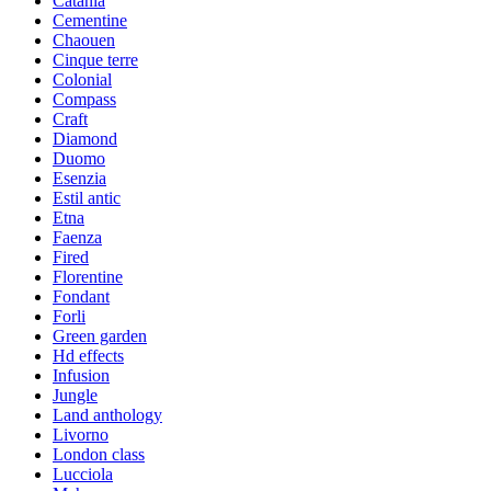
Catania
Cementine
Chaouen
Cinque terre
Colonial
Compass
Craft
Diamond
Duomo
Esenzia
Estil antic
Etna
Faenza
Fired
Florentine
Fondant
Forli
Green garden
Hd effects
Infusion
Jungle
Land anthology
Livorno
London class
Lucciola