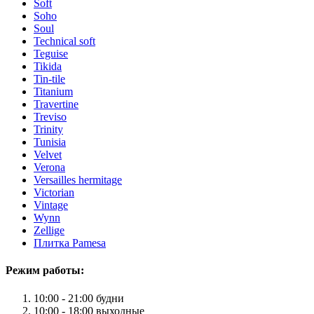
Soft
Soho
Soul
Technical soft
Teguise
Tikida
Tin-tile
Titanium
Travertine
Treviso
Trinity
Tunisia
Velvet
Verona
Versailles hermitage
Victorian
Vintage
Wynn
Zellige
Плитка Pamesa
Режим работы:
10:00 - 21:00 будни
10:00 - 18:00 выходные