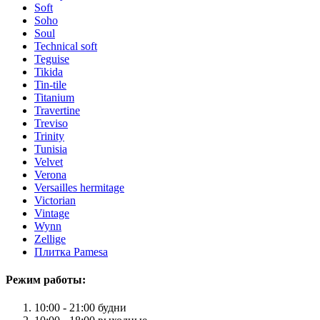
Soft
Soho
Soul
Technical soft
Teguise
Tikida
Tin-tile
Titanium
Travertine
Treviso
Trinity
Tunisia
Velvet
Verona
Versailles hermitage
Victorian
Vintage
Wynn
Zellige
Плитка Pamesa
Режим работы:
10:00 - 21:00 будни