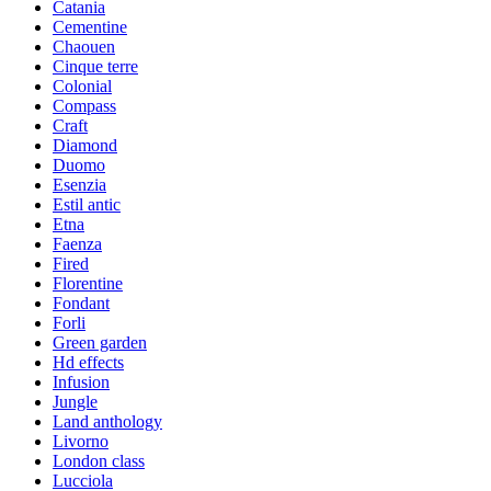
Catania
Cementine
Chaouen
Cinque terre
Colonial
Compass
Craft
Diamond
Duomo
Esenzia
Estil antic
Etna
Faenza
Fired
Florentine
Fondant
Forli
Green garden
Hd effects
Infusion
Jungle
Land anthology
Livorno
London class
Lucciola