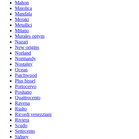
Mahon
Maiolica
Mandala
Meraki
Metallici
Milano
Murales optym
Nazari
New origins
Norland
Normandy
Nostalgy
Ocean
Patchwood
Plus bissel
Portocervo
Positano
Quattrocento
Ravena
Rialto
Ricordi venezziani
Riviera
Scudo
Settecento
Sidney