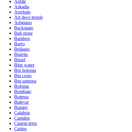
Argile
Arkadia
Arrebato
Art deco trends
Artigiano
Backstage
Bali stone
Bamboo
Barro
Bellagio
Biarritz
Bissel
Blue water
Bm bolonia
Bm cross
Bm santona
Bolonia
Bombato
Bottega
Bulevar
Bumpy
Calabria
Camden
Canem terra
Carino