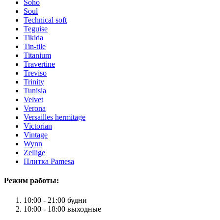
Soho
Soul
Technical soft
Teguise
Tikida
Tin-tile
Titanium
Travertine
Treviso
Trinity
Tunisia
Velvet
Verona
Versailles hermitage
Victorian
Vintage
Wynn
Zellige
Плитка Pamesa
Режим работы:
10:00 - 21:00 будни
10:00 - 18:00 выходные