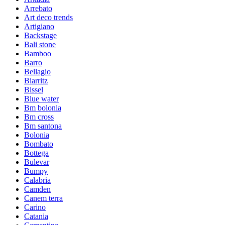
Arrebato
Art deco trends
Artigiano
Backstage
Bali stone
Bamboo
Barro
Bellagio
Biarritz
Bissel
Blue water
Bm bolonia
Bm cross
Bm santona
Bolonia
Bombato
Bottega
Bulevar
Bumpy
Calabria
Camden
Canem terra
Carino
Catania