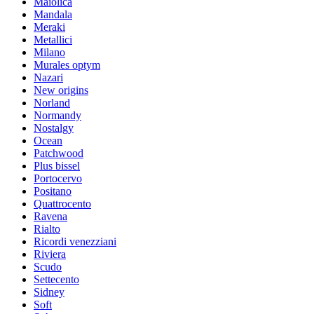
Maiolica
Mandala
Meraki
Metallici
Milano
Murales optym
Nazari
New origins
Norland
Normandy
Nostalgy
Ocean
Patchwood
Plus bissel
Portocervo
Positano
Quattrocento
Ravena
Rialto
Ricordi venezziani
Riviera
Scudo
Settecento
Sidney
Soft