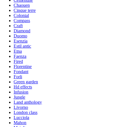
Cementine
Chaouen
Cinque terre
Colonial
Compass
Craft
Diamond
Duomo
Esenzia
Estil antic
Etna
Faenza
Fired
Florentine
Fondant
Forli
Green garden
Hd effects
Infusion
Jungle
Land anthology
Livorno
London class
Lucciola
Mahon