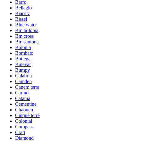
Barro
Bellagio
Biarritz
Bissel
Blue water
Bm bolonia
Bm cross
Bm santona
Bolonia
Bombato
Bottega
Bulevar
Bumpy
Calabria
Camden
Canem terra
Carino
Catania
Cementine
Chaouen
Cinque terre
Colonial
Compass
Craft
Diamond