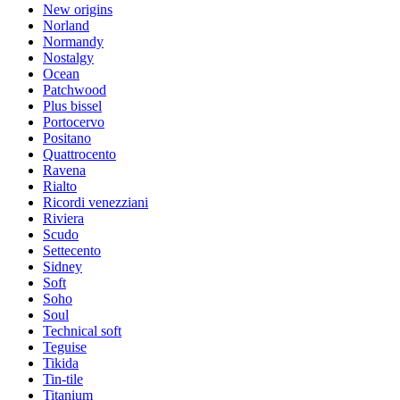
New origins
Norland
Normandy
Nostalgy
Ocean
Patchwood
Plus bissel
Portocervo
Positano
Quattrocento
Ravena
Rialto
Ricordi venezziani
Riviera
Scudo
Settecento
Sidney
Soft
Soho
Soul
Technical soft
Teguise
Tikida
Tin-tile
Titanium