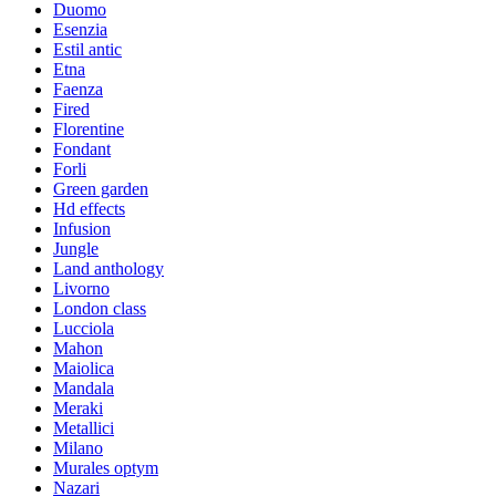
Duomo
Esenzia
Estil antic
Etna
Faenza
Fired
Florentine
Fondant
Forli
Green garden
Hd effects
Infusion
Jungle
Land anthology
Livorno
London class
Lucciola
Mahon
Maiolica
Mandala
Meraki
Metallici
Milano
Murales optym
Nazari