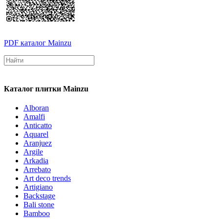
PDF каталог Mainzu
Каталог плитки Mainzu
Alboran
Amalfi
Anticatto
Aquarel
Aranjuez
Argile
Arkadia
Arrebato
Art deco trends
Artigiano
Backstage
Bali stone
Bamboo