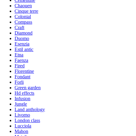
Cementine
Chaouen
Cinque terre
Colonial
Compass
Craft
Diamond
Duomo
Esenzia
Estil antic
Etna
Faenza
Fired
Florentine
Fondant
Forli
Green garden
Hd effects
Infusion
Jungle
Land anthology
Livorno
London class
Lucciola
Mahon