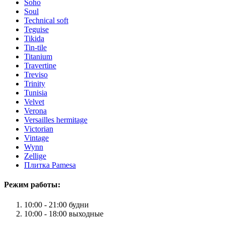
Soho
Soul
Technical soft
Teguise
Tikida
Tin-tile
Titanium
Travertine
Treviso
Trinity
Tunisia
Velvet
Verona
Versailles hermitage
Victorian
Vintage
Wynn
Zellige
Плитка Pamesa
Режим работы:
10:00 - 21:00 будни
10:00 - 18:00 выходные