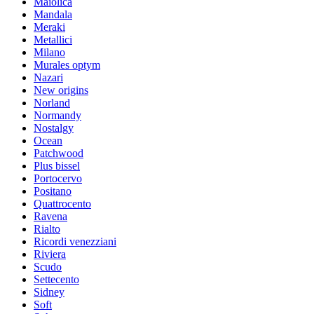
Maiolica
Mandala
Meraki
Metallici
Milano
Murales optym
Nazari
New origins
Norland
Normandy
Nostalgy
Ocean
Patchwood
Plus bissel
Portocervo
Positano
Quattrocento
Ravena
Rialto
Ricordi venezziani
Riviera
Scudo
Settecento
Sidney
Soft