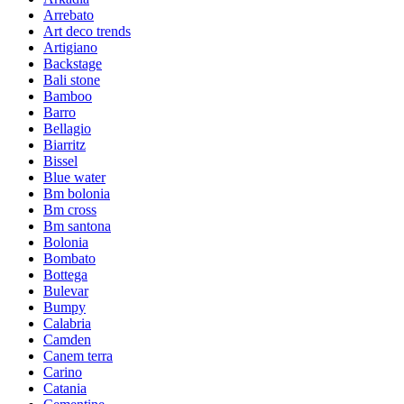
Arrebato
Art deco trends
Artigiano
Backstage
Bali stone
Bamboo
Barro
Bellagio
Biarritz
Bissel
Blue water
Bm bolonia
Bm cross
Bm santona
Bolonia
Bombato
Bottega
Bulevar
Bumpy
Calabria
Camden
Canem terra
Carino
Catania