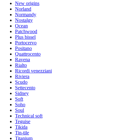
New origins
Norland
Normandy
Nostalgy
Ocean
Patchwood
Plus bissel
Portocervo
Positano
Quattrocento
Ravena
Rialto
Ricordi venezziani
Riviera
Scudo
Settecento
Sidney
Soft
Soho
Soul
Technical soft
Teguise
Tikida
Tin-tile
Titanium