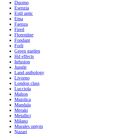
Duomo
Esenzia
Estil antic
Etna
Faenza
Fired
Florentine
Fondant
Forli
Green garden
Hd effects
Infusion
Jungle
Land anthology
Livorno
London class
Lucciola
Mahon
Maiolica
Mandala
Meraki
Metallici
Milano
Murales optym
Nazari