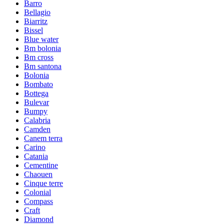
Barro
Bellagio
Biarritz
Bissel
Blue water
Bm bolonia
Bm cross
Bm santona
Bolonia
Bombato
Bottega
Bulevar
Bumpy
Calabria
Camden
Canem terra
Carino
Catania
Cementine
Chaouen
Cinque terre
Colonial
Compass
Craft
Diamond