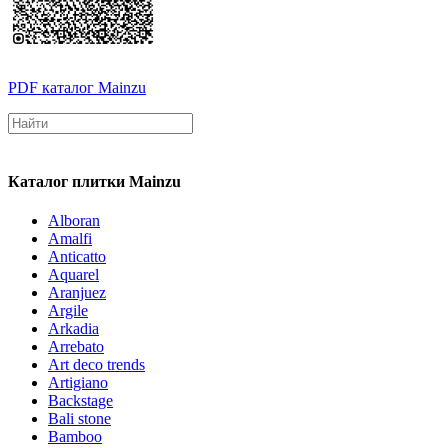
PDF каталог Mainzu
Каталог плитки Mainzu
Alboran
Amalfi
Anticatto
Aquarel
Aranjuez
Argile
Arkadia
Arrebato
Art deco trends
Artigiano
Backstage
Bali stone
Bamboo