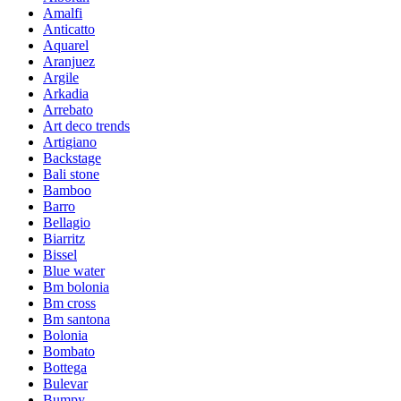
Amalfi
Anticatto
Aquarel
Aranjuez
Argile
Arkadia
Arrebato
Art deco trends
Artigiano
Backstage
Bali stone
Bamboo
Barro
Bellagio
Biarritz
Bissel
Blue water
Bm bolonia
Bm cross
Bm santona
Bolonia
Bombato
Bottega
Bulevar
Bumpy