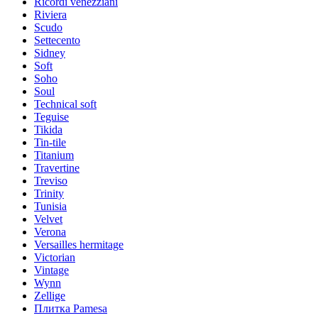
Ricordi venezziani
Riviera
Scudo
Settecento
Sidney
Soft
Soho
Soul
Technical soft
Teguise
Tikida
Tin-tile
Titanium
Travertine
Treviso
Trinity
Tunisia
Velvet
Verona
Versailles hermitage
Victorian
Vintage
Wynn
Zellige
Плитка Pamesa