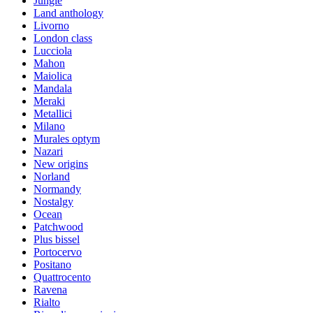
Jungle
Land anthology
Livorno
London class
Lucciola
Mahon
Maiolica
Mandala
Meraki
Metallici
Milano
Murales optym
Nazari
New origins
Norland
Normandy
Nostalgy
Ocean
Patchwood
Plus bissel
Portocervo
Positano
Quattrocento
Ravena
Rialto