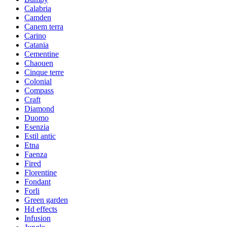
Calabria
Camden
Canem terra
Carino
Catania
Cementine
Chaouen
Cinque terre
Colonial
Compass
Craft
Diamond
Duomo
Esenzia
Estil antic
Etna
Faenza
Fired
Florentine
Fondant
Forli
Green garden
Hd effects
Infusion