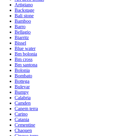
Artigiano
Backstage
Bali stone
Bamboo
Barro
Bellagio
Biarritz
Bissel
Blue water
Bm bolonia
Bm cross
Bm santona
Bolonia
Bombato
Bottega
Bulevar
Bumpy
Calabria
Camden
Canem terra
Carino
Catania
Cementine
Chaouen
Cinque terre