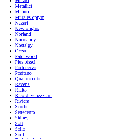
Meraki
Metallici
Milano
Murales optym
Nazari
New origins
Norland
Normandy
Nostalgy
Ocean
Patchwood
Plus bissel
Portocervo
Positano
Quattrocento
Ravena
Rialto
Ricordi venezziani
Riviera
Scudo
Settecento
Sidney
Soft
Soho
Soul