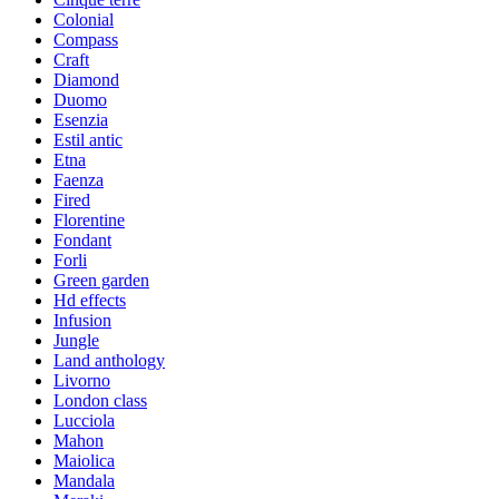
Colonial
Compass
Craft
Diamond
Duomo
Esenzia
Estil antic
Etna
Faenza
Fired
Florentine
Fondant
Forli
Green garden
Hd effects
Infusion
Jungle
Land anthology
Livorno
London class
Lucciola
Mahon
Maiolica
Mandala