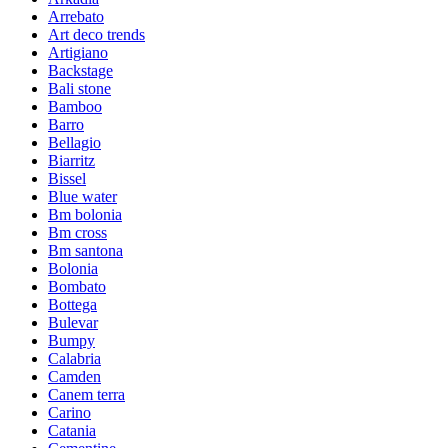
Arrebato
Art deco trends
Artigiano
Backstage
Bali stone
Bamboo
Barro
Bellagio
Biarritz
Bissel
Blue water
Bm bolonia
Bm cross
Bm santona
Bolonia
Bombato
Bottega
Bulevar
Bumpy
Calabria
Camden
Canem terra
Carino
Catania