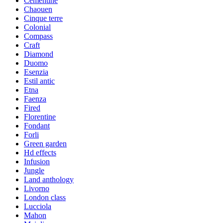
Cementine
Chaouen
Cinque terre
Colonial
Compass
Craft
Diamond
Duomo
Esenzia
Estil antic
Etna
Faenza
Fired
Florentine
Fondant
Forli
Green garden
Hd effects
Infusion
Jungle
Land anthology
Livorno
London class
Lucciola
Mahon