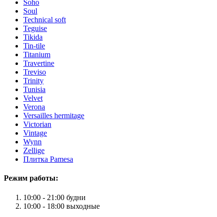
Soho
Soul
Technical soft
Teguise
Tikida
Tin-tile
Titanium
Travertine
Treviso
Trinity
Tunisia
Velvet
Verona
Versailles hermitage
Victorian
Vintage
Wynn
Zellige
Плитка Pamesa
Режим работы:
10:00 - 21:00 будни
10:00 - 18:00 выходные