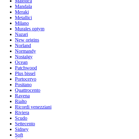
Maiolica
Mandala
Meraki
Metallici
Milano
Murales optym
Nazari
New origins
Norland
Normandy
Nostalgy
Ocean
Patchwood
Plus bissel
Portocervo
Positano
Quattrocento
Ravena
Rialto
Ricordi venezziani
Riviera
Scudo
Settecento
Sidney
Soft